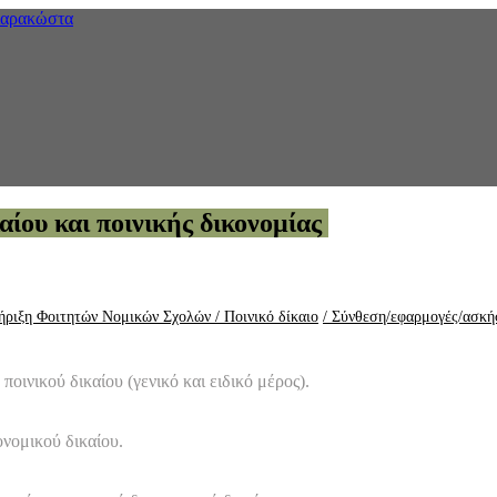
ίου και ποινικής δικονομίας
ήριξη Φοιτητών Νομικών Σχολών
/ Ποινικό δίκαιο
/ Σύνθεση/εφαρμογές/ασκήσ
ινικού δικαίου (γενικό και ειδικό μέρος).
ονομικού δικαίου.