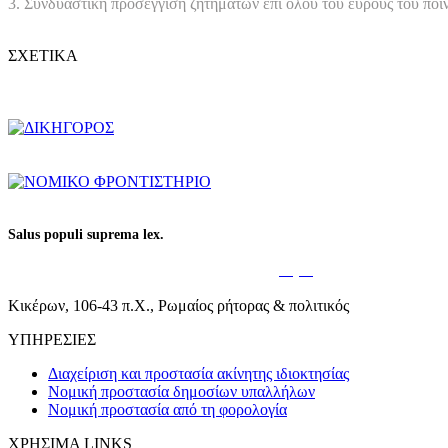
3. Συνδυαστική προσέγγιση ζητημάτων επί όλου του εύρους του ποιν
ΣΧΕΤΙΚΑ
Salus populi suprema lex.
Η ευημερία του λαού είναι ο υπέρτατος
νόμος
.
Κικέρων, 106-43 π.Χ., Ρωμαίος ρήτορας & πολιτικός
ΥΠΗΡΕΣΙΕΣ
Διαχείριση και προστασία ακίνητης ιδιοκτησίας
Νομική προστασία δημοσίων υπαλλήλων
Νομική προστασία από τη φορολογία
ΧΡΗΣΙΜΑ LINKS