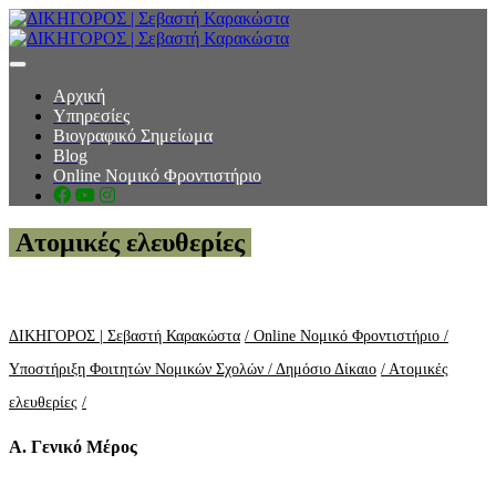
toggle navigation
Αρχική
Υπηρεσίες
Βιογραφικό Σημείωμα
Blog
Online Νομικό Φροντιστήριο
Ατομικές ελευθερίες
ΔΙΚΗΓΟΡΟΣ | Σεβαστή Καρακώστα
/ Online Νομικό Φροντιστήριο
/
Υποστήριξη Φοιτητών Νομικών Σχολών
/ Δημόσιο Δίκαιο
/ Ατομικές
ελευθερίες
/
Α. Γενικό Μέρος