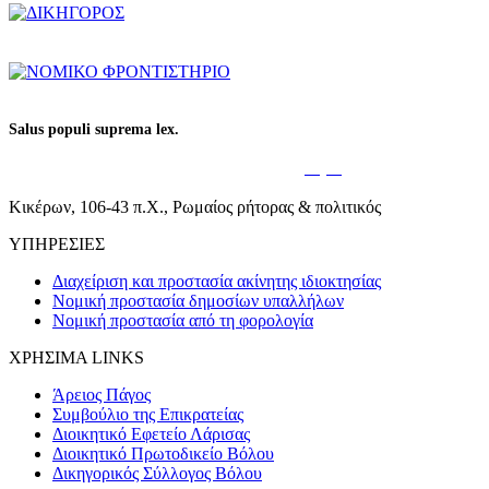
Salus populi suprema lex.
Η ευημερία του λαού είναι ο υπέρτατος
νόμος
.
Κικέρων, 106-43 π.Χ., Ρωμαίος ρήτορας & πολιτικός
ΥΠΗΡΕΣΙΕΣ
Διαχείριση και προστασία ακίνητης ιδιοκτησίας
Νομική προστασία δημοσίων υπαλλήλων
Νομική προστασία από τη φορολογία
ΧΡΗΣΙΜΑ LINKS
Άρειος Πάγος
Συμβούλιο της Επικρατείας
Διοικητικό Εφετείο Λάρισας
Διοικητικό Πρωτοδικείο Βόλου
Δικηγορικός Σύλλογος Βόλου