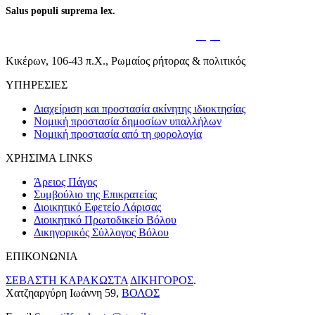
Salus populi suprema lex.
Η ευημερία του λαού είναι ο υπέρτατος
νόμος
.
Κικέρων, 106-43 π.Χ., Ρωμαίος ρήτορας & πολιτικός
ΥΠΗΡΕΣΙΕΣ
Διαχείριση και προστασία ακίνητης ιδιοκτησίας
Νομική προστασία δημοσίων υπαλλήλων
Νομική προστασία από τη φορολογία
ΧΡΗΣΙΜΑ LINKS
Άρειος Πάγος
Συμβούλιο της Επικρατείας
Διοικητικό Εφετείο Λάρισας
Διοικητικό Πρωτοδικείο Βόλου
Δικηγορικός Σύλλογος Βόλου
ΕΠΙΚΟΝΩΝΙΑ
ΣΕΒΑΣΤΗ ΚΑΡΑΚΩΣΤΑ
ΔΙΚΗΓΟΡΟΣ
.
Χατζηαργύρη Ιωάννη 59,
ΒΟΛΟΣ