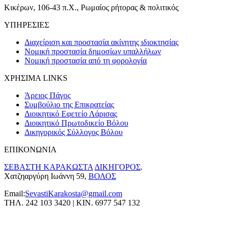
Κικέρων, 106-43 π.Χ., Ρωμαίος ρήτορας & πολιτικός
ΥΠΗΡΕΣΙΕΣ
Διαχείριση και προστασία ακίνητης ιδιοκτησίας
Νομική προστασία δημοσίων υπαλλήλων
Νομική προστασία από τη φορολογία
ΧΡΗΣΙΜΑ LINKS
Άρειος Πάγος
Συμβούλιο της Επικρατείας
Διοικητικό Εφετείο Λάρισας
Διοικητικό Πρωτοδικείο Βόλου
Δικηγορικός Σύλλογος Βόλου
ΕΠΙΚΟΝΩΝΙΑ
ΣΕΒΑΣΤΗ ΚΑΡΑΚΩΣΤΑ
ΔΙΚΗΓΟΡΟΣ
.
Χατζηαργύρη Ιωάννη 59,
ΒΟΛΟΣ
Email:
SevastiKarakosta@gmail.com
ΤΗΛ. 242 103 3420 | ΚΙΝ. 6977 547 132