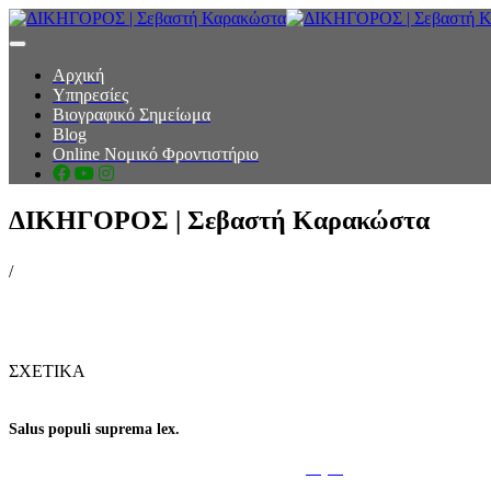
toggle navigation
Αρχική
Υπηρεσίες
Βιογραφικό Σημείωμα
Blog
Online Νομικό Φροντιστήριο
ΔΙΚΗΓΟΡΟΣ | Σεβαστή Καρακώστα
/
ΣΧΕΤΙΚΑ
Salus populi suprema lex.
Η ευημερία του λαού είναι ο υπέρτατος
νόμος
.